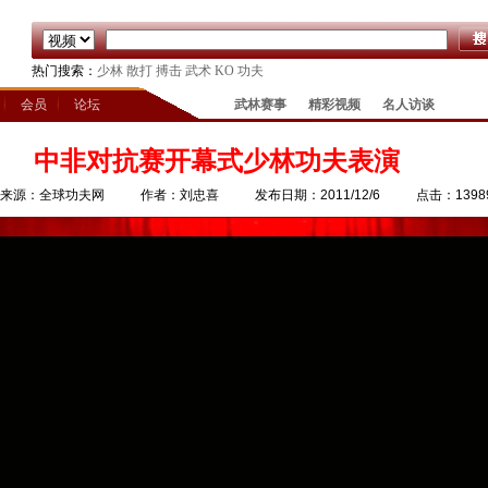
热门搜索：
少林
散打
搏击
武术
KO
功夫
会员
论坛
武林赛事
精彩视频
名人访谈
中非对抗赛开幕式少林功夫表演
来源：全球功夫网
作者：刘忠喜
发布日期：2011/12/6
点击：1398