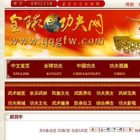
·傅彪
中文首页
全球功夫
中国功夫
功夫视频
ENGLISH
KUNGFU
CHINA KUNGFU
VIDEO
武术秘笈
欢乐武林
民族文化
武医养生
功夫美女
武林宝典
功夫商城
功夫文化
武术健身
防身自卫
综合搏击
功夫影视
跟我学
共
0
条信息
20
条/页 当前
1
/
0
页
转