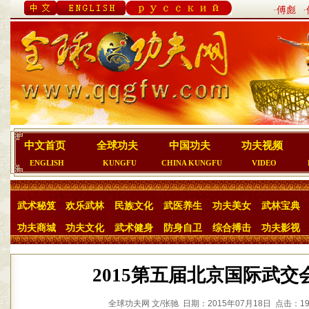
·傅彪
中文首页
全球功夫
中国功夫
功夫视频
ENGLISH
KUNGFU
CHINA KUNGFU
VIDEO
武术秘笈
欢乐武林
民族文化
武医养生
功夫美女
武林宝典
功夫商城
功夫文化
武术健身
防身自卫
综合搏击
功夫影视
2015第五届北京国际武交
全球功夫网 文/张驰 日期：2015年07月18日 点击：19