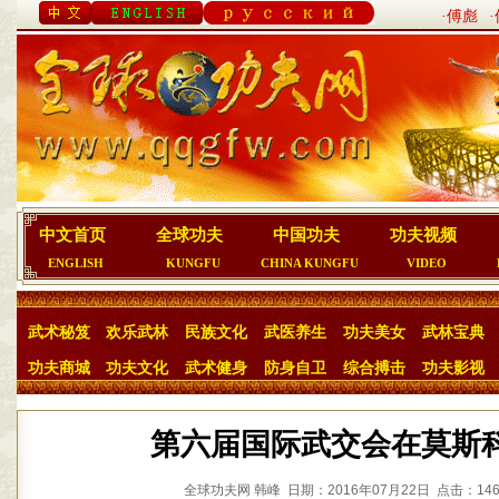
·傅彪
中文首页
全球功夫
中国功夫
功夫视频
ENGLISH
KUNGFU
CHINA KUNGFU
VIDEO
武术秘笈
欢乐武林
民族文化
武医养生
功夫美女
武林宝典
功夫商城
功夫文化
武术健身
防身自卫
综合搏击
功夫影视
第六届国际武交会在莫斯
全球功夫网 韩峰 日期：2016年07月22日 点击：146