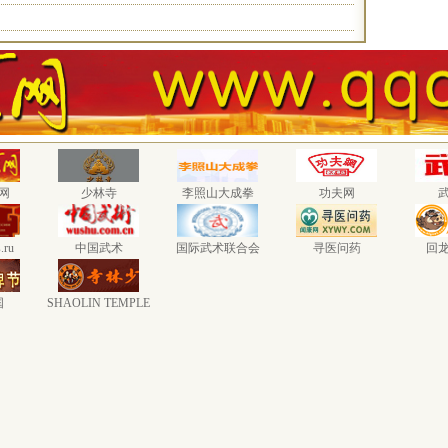
网
少林寺
李照山大成拳
功夫网
.ru
中国武术
国际武术联合会
寻医问药
回
国
SHAOLIN TEMPLE