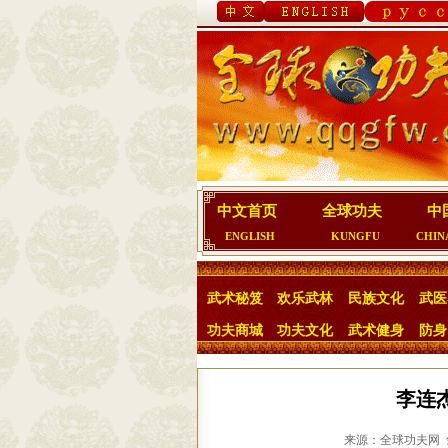
中文首页
全球功夫
中
ENGLISH
KUNGFU
CHIN
武术秘笈
欢乐武林
民族文化
武医
功夫商城
功夫文化
武术健身
防身
李连
来源：全球功夫网 剑篆