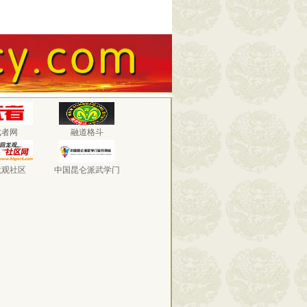
武者网
融道格斗
龙观社区
中国昆仑派武学门