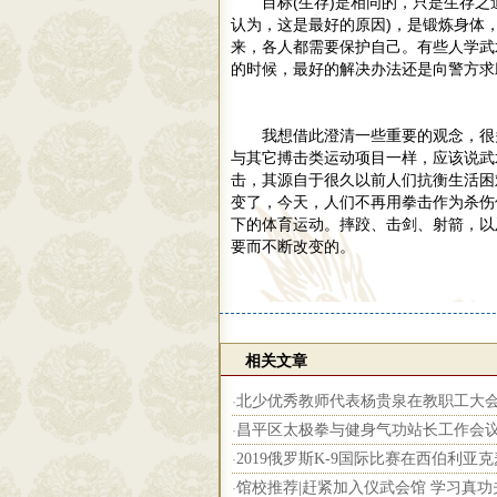
目标(生存)是相同的，只是生存
认为，这是最好的原因)，是锻炼身体
来，各人都需要保护自己。有些人学武
的时候，最好的解决办法还是向警方求
我想借此澄清一些重要的观念，很
与其它搏击类运动项目一样，应该说武
击，其源自于很久以前人们抗衡生活困
变了，今天，人们不再用拳击作为杀伤
下的体育运动。摔跤、击剑、射箭，以
要而不断改变的。
相关文章
北少优秀教师代表杨贵泉在教职工大
·
昌平区太极拳与健身气功站长工作会
·
2019俄罗斯K-9国际比赛在西伯利亚
·
馆校推荐|赶紧加入仪武会馆 学习真功
·