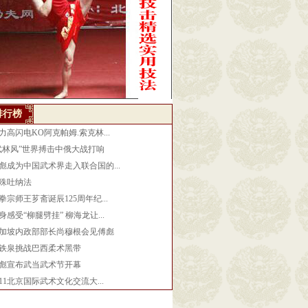
排行榜
力高闪电KO阿克帕姆.索克林...
武林风”世界搏击中俄大战打响
彪成为中国武术界走入联合国的...
殊吐纳法
拳宗师王芗斋诞辰125周年纪...
身感受“柳腿劈挂” 柳海龙让...
加坡内政部部长尚穆根会见傅彪
铁泉挑战巴西柔术黑带
彪宣布武当武术节开幕
011北京国际武术文化交流大...