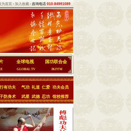
设为首页
-
加入收藏
- 咨询电话
010-84991089
片
全球电视
国功联合会
RE
GLOBAL TV
IKFFM
行有功夫
气功
礼道
仁爱
功夫会员
子防身术
武星
武德
忍功
馆校推荐