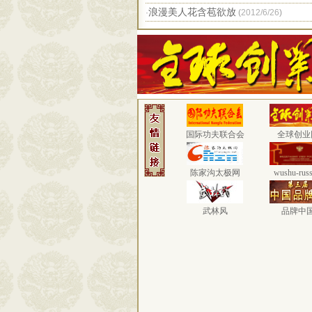
浪漫美人花含苞欲放
·
(
2012/6/26
)
国际功夫联合会
全球创业
陈家沟太极网
wushu-russ
武林风
品牌中