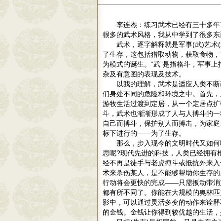
李连杰：练习武术已经有三十多年
很多的武术风格，我从中学到了很多东
武术，逐字解释就是军事(武)艺术
了生存，这包括猎取动物，获取食物，
为模式的诞生。“武”是指格斗，军事上
杂及有意图的表现及技术。
以我的理解，武术是适应人类不断
们身处不同的危险和环境之中。首先，
游牧生活过渡到定居，从一个定居点扩
斗，武术也渐渐形成了人与人搏斗的一
自己而搏斗，保护别人而搏击，为家庭
标下进行的——为了生存。
那么，步入现今的文明时代又如何
思呢?现代先进的科技，人类已经拥有
经不再是徒手与老虎搏斗或抵抗外来入
术来杀伤某人，是不能够帮助你生存的
行动将会更快的完成——只需扳动带消
都有所不同了。你能在大规模的奥林匹
影中，可以通过灵活多变的动作来诠释
的金钱。金钱让你得到较优越的生活，