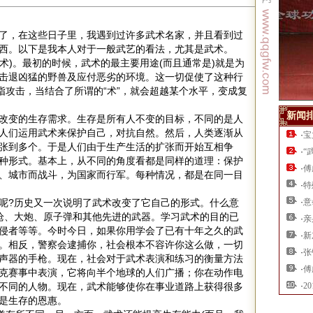
了，在这些日子里，我遇到过许多武术名家，并且看到过
西。以下是我本人对于一般武艺的看法，尤其是武术。
(术)。最初的时候，武术的最主要用途(而且通常是)就是为
击退凶猛的野兽及应付恶劣的环境。这一切促使了这种行
指攻击，当结合了所谓的“术”，就会超越某个水平，变成复
新闻
改变的生存需求。生存是所有人不变的目标，不同的是人
人们运用武术来保护自己，对抗自然。然后，人类逐渐从
·
宝
张到多个。于是人们由于生产生活的扩张而开始互相争
·
“
种形式。基本上，从不同的角度看都是同样的道理：保护
·
傅
、城市而战斗，为国家而行军。每种情况，都是在同一目
·
特
呢?历史又一次说明了武术改变了它自己的形式。什么意
·
意
枪、大炮、原子弹和其他先进的武器。学习武术的目的已
·
亲
侵者等等。今时今日，如果你用学会了已有十年之久的武
·
新
。相反，警察会逮捕你，社会根本不容许你这么做，一切
·
张
声器的手枪。现在，社会对于武术表演和练习的衡量方法
·
傅
克赛事中表演，它将向半个地球的人们广播；你在动作电
不同的人物。现在，武术能够使你在事业道路上获得很多
·
2
是生存的恩惠。