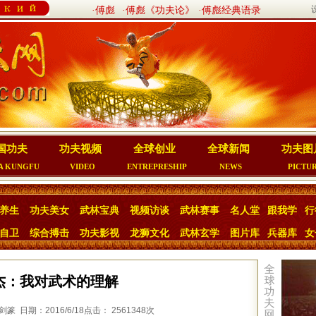
·傅彪
·傅彪《功夫论》
·傅彪经典语录
国功夫
功夫视频
全球创业
全球新闻
功夫图
A KUNGFU
VIDEO
ENTREPRESHIP
NEWS
PICTU
养生
功夫美女
武林宝典
视频访谈
武林赛事
名人堂
跟我学
行
自卫
综合搏击
功夫影视
龙狮文化
武林玄学
图片库
兵器库
女
杰：我对武术的理解
 日期：2016/6/18点击： 2561348次