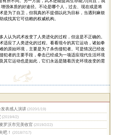
之道有所不同。另一方面，武术还能提高生存能力(而且，我
，增强体质的好途径。不论是哪个人，过去、现在或是将
术是为了自卫，但我真的不提倡以此为目标，当遇到麻烦
助或找其它可信赖的权威机构。
多人认为武术改变了人类进化的过程，但这是不正确的。
术适应了人类进化的过程。看看现今的其它运动，诸如拳
难的原始环境，主要是为了杀伤侵犯者。可是情况已经改
侵犯者的主要手段，拳击已经成为一项适应现代生活环境
及其它运动也是如此，它们永远是随着历史环境改变的需
会发表感人演讲
(
2020/1/19
)
议
(
2019/4/2
)
克麦罗沃市完美收官
(
2019/2/22
)
夫吧！
(
2018/7/17
)