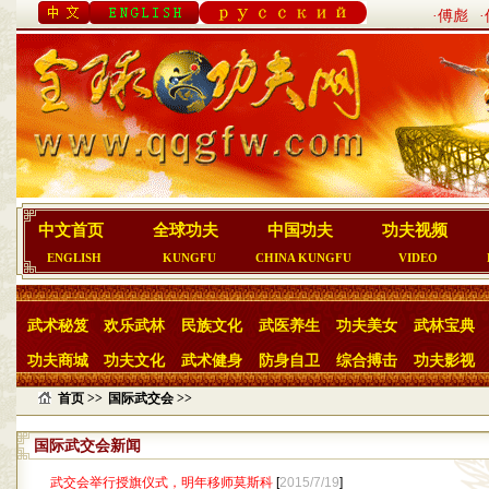
·傅彪
中文首页
全球功夫
中国功夫
功夫视频
ENGLISH
KUNGFU
CHINA KUNGFU
VIDEO
武术秘笈
欢乐武林
民族文化
武医养生
功夫美女
武林宝典
功夫商城
功夫文化
武术健身
防身自卫
综合搏击
功夫影视
首页 >>
国际武交会 >>
国际武交会新闻
武交会举行授旗仪式，明年移师莫斯科
[
2015/7/19
]