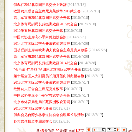
傅彪在2015北京国际武交会上致辞
[
2015/7/18
]
欧洲功夫联合会主席尼克莱致辞2015武交会
[
2015/7/18
]
高小军宣布2015北京国际武交会开幕
[
2015/7/18
]
北京体育局副局长苑振洲致辞2015武交会
[
2015/7/18
]
2015第五届北京国际武交会开幕
[
2015/7/18
]
中国武协主席高小军向傅彪授会旗
[
2014/7/26
]
2014北京国际武交会开幕式傅彪致辞
[
2014/7/26
]
国功联副主席兼欧洲功夫联合会主席尼克来致辞
[
2014/7/26
]
高小军宣布2014北京国际武交会开幕
[
2014/7/26
]
北京体育局副局长苑振洲致辞2014武交会
[
2014/7/26
]
“金沂蒙·广星杯”第四届北京国际武交会开幕
[
2014/7/26
]
第十届全国人大副委员长顾秀莲向傅彪授会旗
[
2013/7/17
]
2013北京国际武交会开幕式傅彪致辞
[
2013/7/17
]
欧洲功夫联合会主席尼克来致辞
[
2013/7/17
]
中国武协主席高小军宣布武交会开幕
[
2013/7/17
]
北京市体育局副局长苑振洲致欢迎词
[
2013/7/17
]
2013北京国际武交会开幕
[
2013/7/17
]
傅彪会见台湾少林拳道协会创会理事长陈清钦
[
2013/7/17
]
各大媒体报道本届武交会
[
2012/8/16
]
共
45
条信息
20
条/页 当前
1
/
3
页
转